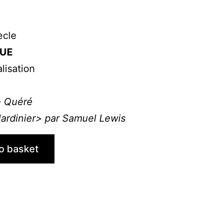
ècle
OUE
lisation
e Quéré
 Jardinier> par Samuel Lewis
o basket