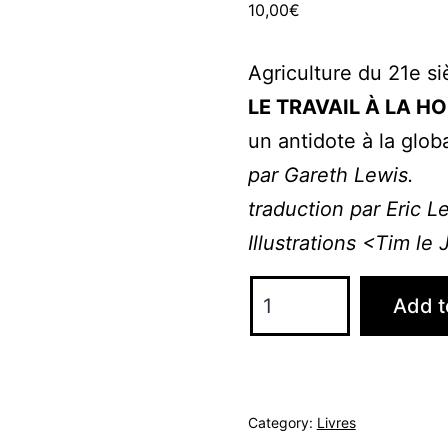
10,00
€
Agriculture du 21e si
LE TRAVAIL À LA H
un antidote à la globa
par Gareth Lewis.
traduction par Eric L
Illustrations <Tim le
Le
Add t
travail
à
la
houe
Category:
Livres
quantity