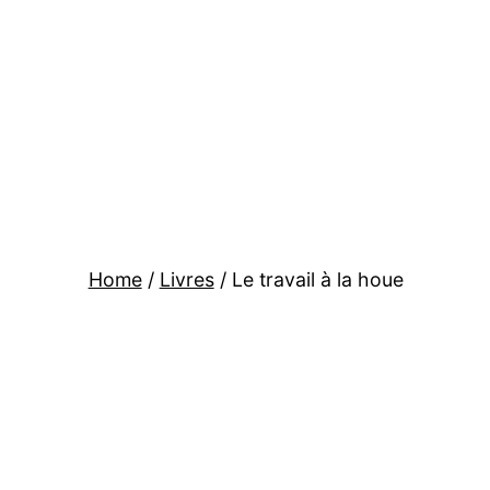
Skip
to
content
Hoe
Farming
Home
/
Livres
/ Le travail à la houe