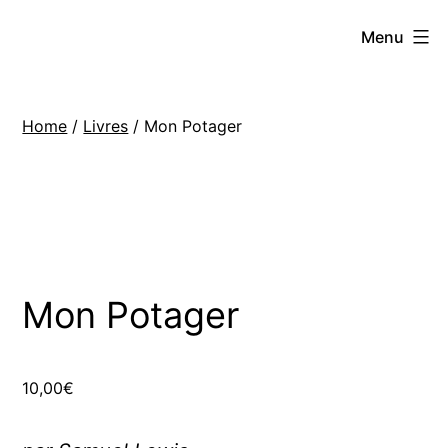
Skip
Hoe
Menu
to
Farming
content
Home
/
Livres
/ Mon Potager
Mon Potager
10,00
€