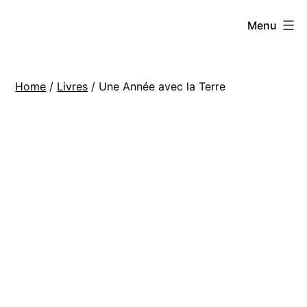
Skip
Hoe
Menu
to
Farming
content
Home
/
Livres
/ Une Année avec la Terre