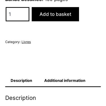
Une
Add to basket
Année
avec
la
Terre
Category:
Livres
quantity
Description
Additional information
Description